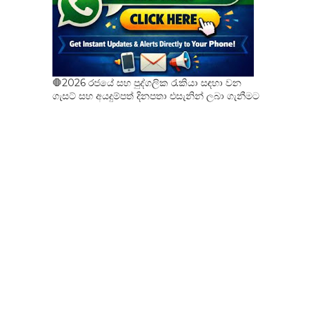
🛑2026 රජයේ සහ පුද්ගලික රැකියා සඳහා වන
ගැසට් සහ අයදුම්පත් දිනපතා එසැනින් ලබා ගැනීමට