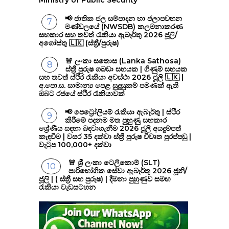
📢 ජාතික ජල සම්පාදන හා ජලාපවහන
මණ්ඩලයේ (NWSDB) කලමනාකරණ
සහකාර සහ තවත් රැකියා ඇබෑර්තු 2026 ජූලි/
අගෝස්තු 🇱🇰 (ස්ත්‍රී/පුරුෂ)
🚨 ලංකා සතොස (Lanka Sathosa)
ස්ත්‍රී පුරුෂ ගබඩා සහයක | ගිණුම් සහයක
සහ තවත් ස්ථිර රැකියා අවස්ථා 2026 ජූලි 🇱🇰 |
අ.පො.ස. සාමාන්‍ය පෙළ සුදුසුකම් පමණක් ඇති
ඔබට රජයේ ස්ථිර රැකියාවක්
📢 පෙට්‍රෝලියම් රැකියා ඇබෑර්තු | ස්ථිර
කිරීමේ පදනම මත පුහුණු සහකාර
ශ්‍රේණීය සඳහා බඳවාගැනීම 2026 ජූලි අයදුම්පත්
කැඳවීම | වසර 35 දක්වා ස්ත්‍රී පුරුෂ විවෘත පුරප්පඩු |
වැටුප 100,000+ දක්වා
🚨 ශ්‍රී ලංකා ටෙලිකොම් (SLT)
පාරිභෝගික සේවා ඇබෑර්තු 2026 ජූනි/
ජූලි | ( ස්ත්‍රී සහ පුරුෂ) | දීමනා පුහුණුව සමඟ
රැකියා වැඩසටහන