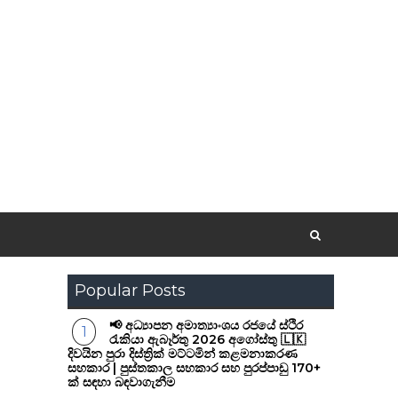
Popular Posts
📢 අධ්‍යාපන අමාත්‍යාංශය රජයේ ස්ථිර
රැකියා ඇබෑර්තු 2026 අගෝස්තු 🇱🇰
දිවයින පුරා දිස්ත්‍රික් මට්ටමින් කළමනාකරණ
සහකාර | පුස්තකාල සහකාර සහ පුරප්පාඩු 170+
ක් සඳහා බඳවාගැනීම