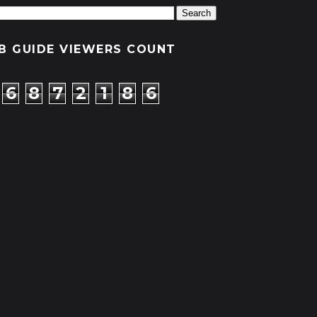
B GUIDE VIEWERS COUNT
6
8
7
2
1
8
6