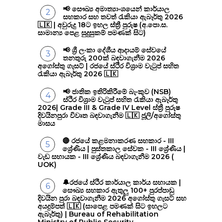
📢 සෞඛ්‍ය අමාත්‍යාංශයෙන් කාර්යාල
සහකාර සහ තවත් රැකියා ඇබෑර්තු 2026
🇱🇰 | අවුරුදු 18ට ඉහල ස්ත්‍රී පුරුෂ (අ.පො.ස.
සාමාන්‍ය පෙළ සුදුසුකම් පමණක් සිට)
📢 ශ්‍රී ලංකා දේශීය ආදායම් සේවයේ
තනතුරු 200ක් බඳවාගැනීම 2026
අගෝස්තු ගැසට් | රජයේ ස්ථිර විශ්‍රාම වැටුප් සහිත
රැකියා ඇබෑර්තු 2026 🇱🇰
📢 ජාතික ඉතිරිකිරීමේ බැංකුව (NSB)
ස්ථිර විශ්‍රාම වැටුප් සහිත රැකියා ඇබෑර්තු
2026| Grade III & Grade IV Level ස්ත්‍රී පුරුෂ
දිවයිනපුරා විවෘත බඳවාගැනීම 🇱🇰 ජූලි/අගෝස්තු
මාසය
🔴 රජයේ කළමනාකරණ සහකාර - III
ශ්‍රේණිය | පුස්තකාල සේවක - III ශ්‍රේණිය |
වැඩ සහායක - III ශ්‍රේණිය බඳවාගැනීම 2026 (
UOK)
🔔රජයේ ස්ථිර කාර්යාල කාර්ය සහායක |
සෞඛ්‍ය සහකාර ඇතුලු 100+ පුරප්පාඩු
දිවයින පුරා බඳවාගැනීම 2026 අගෝස්තු ගැසට් සහ
අයදුම්පත් 🇱🇰 (සාපෙළ පමණක් සිට ඉහලට
ඇබෑර්තු) | Bureau of Rehabilitation
Ministry of Public Security